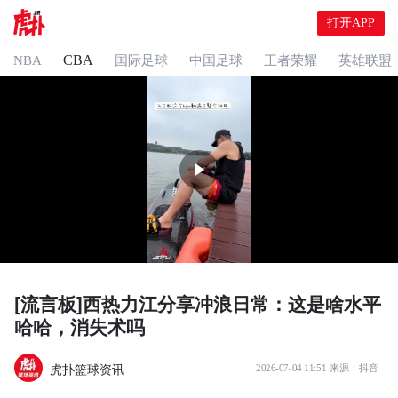
打开APP
CBA
NBA
国际足球
中国足球
王者荣耀
英雄联盟
[流言板]西热力江分享冲浪日常：这是啥水平
哈哈，消失术吗
虎扑篮球资讯
2026-07-04 11:51
来源：
抖音