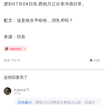
虎扑07月04日讯 西热力江分享冲浪日常。
配文：这是啥水平哈哈，消失术吗？
来源：抖音
CBA专区
阅读 76214
纠错
这些回复亮了
Kubrick71
07-04
彷徨赫少
：
西热力江当男篮主教练怎么样，兄弟们