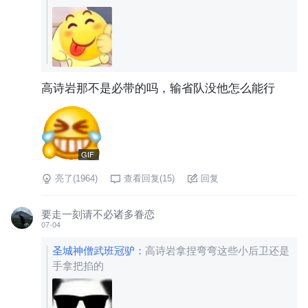
高诗岩那不是必带的吗，输省队没他怎么能行
GIF
亮了(
1964
)
查看回复(
15
)
回复
要走一刻请不必诸多眷恋
07-04
圣城神僧武班冠驴
：
高诗岩拿捏弯弯这些小后卫还是
手拿把掐的