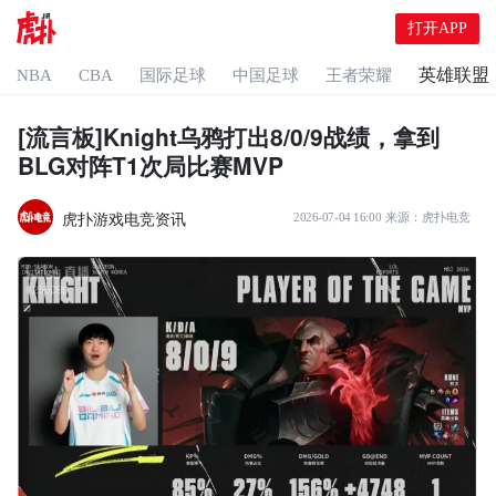
打开APP
英雄联盟
NBA
CBA
国际足球
中国足球
王者荣耀
[流言板]Knight乌鸦打出8/0/9战绩，拿到
BLG对阵T1次局比赛MVP
虎扑游戏电竞资讯
2026-07-04 16:00
来源：
虎扑电竞