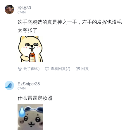
冷场30
07-04
这手乌鸦选的真是神之一手，左手的发挥也没毛
太夸张了
亮了(
960
)
查看回复(
7
)
回复
EzSniper35
07-04
什么雷霆定妆照