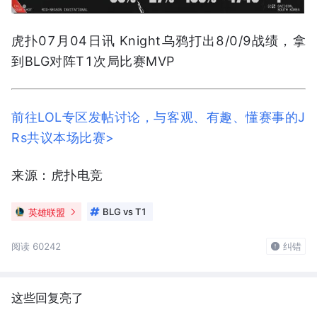
虎扑07月04日讯 Knight乌鸦打出8/0/9战绩，拿
到BLG对阵T1次局比赛MVP
前往LOL专区发帖讨论，与客观、有趣、懂赛事的J
Rs共议本场比赛>
来源：虎扑电竞
英雄联盟
BLG vs T1
阅读 60242
纠错
这些回复亮了