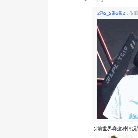
07-04
2乘2_2乘2乘2
：
依旧
以前世界赛这种情况骂