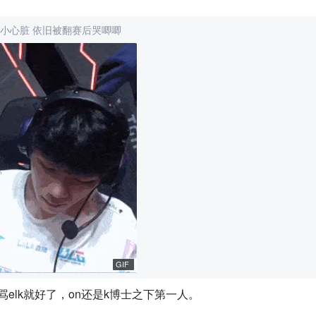
小心脏 依旧被翻赛后哭唧唧
GIF
elk就好了，on还是k博士之下第一人。