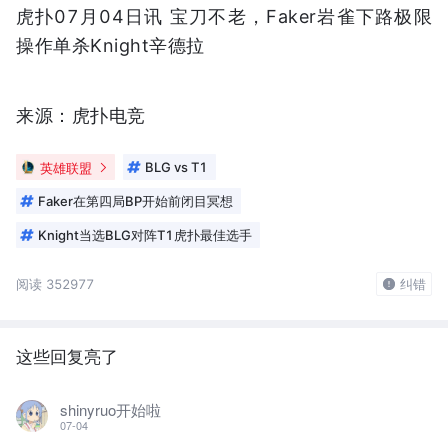
虎扑07月04日讯 宝刀不老，Faker岩雀下路极限
操作单杀Knight辛德拉
来源：虎扑电竞
英雄联盟
BLG vs T1
Faker在第四局BP开始前闭目冥想
Knight当选BLG对阵T1虎扑最佳选手
阅读 352977
纠错
这些回复亮了
shinyruo开始啦
07-04