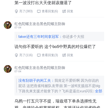
第一波没打出大天使就该撤退了
亮了(
383
)
查看回复(
6
)
回复
红色陀螺主攻击黑色陀螺主防御
07-04
faker还有三年时间拿冠军
：
你还多个大招
说句你不爱听的 这个bo5中野真的对位爆烂了
亮了(
116
)
查看回复(
3
)
回复
红色陀螺主攻击黑色陀螺主防御
07-04
没有刮胡子的闲工夫
：
我肯定不爱听啊 因为你说的
屁话 这把燕雀纯被队友带崩 第一波f6支援战不是blg
下路先来支援才能拿下的？飞科是逼出xun闪现的
全部
乌鸦一打五只字不提，瑞兹塔下单杀选择性无
视，辛德拉全程掌握线权，支援还比你岩雀快也