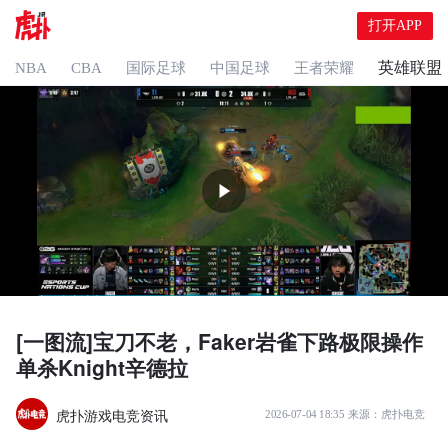
打开APP
英雄联盟
NBA
CBA
国际足球
中国足球
王者荣耀
[一图流]宝刀不老，Faker岩雀下路极限操作
单杀Knight辛德拉
虎扑游戏电竞资讯
2026-07-04 18:35
来源：
虎扑电竞