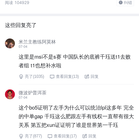
阅读 104929
纠错
这些回复亮了
米兰主教练阿莫林
07-04
这里是msi不是s赛 中国队长的底裤千珏送t1去败
者组 t1也想补水啦
亮了(
1035
)
查看回复(
13
)
回复
微波炉普洱茶
07-04
这个bo5证明了左手为什么可以统治lpl这多年 完全
的中单gap 千珏这么肥跟左手有线权一直帮有很大
关系 第五把xun证证明了谁是世界第一千珏
亮了(
877
)
查看回复(
17
)
回复