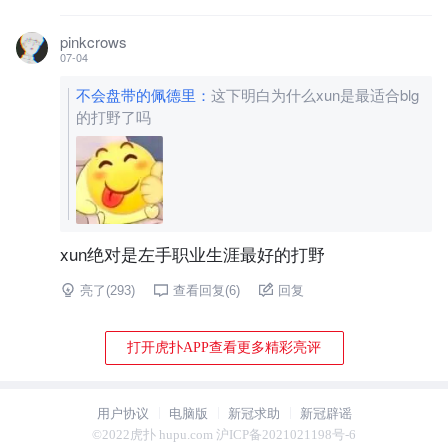
pinkcrows
07-04
不会盘带的佩德里
：
这下明白为什么xun是最适合blg
的打野了吗
xun绝对是左手职业生涯最好的打野
亮了(
293
)
查看回复(
6
)
回复
打开虎扑APP查看更多精彩亮评
用户协议
电脑版
新冠求助
新冠辟谣
©2022虎扑 hupu.com 沪ICP备2021021198号-6