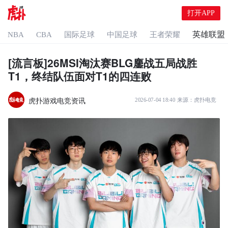
打开APP
英雄联盟
NBA
CBA
国际足球
中国足球
王者荣耀
[流言板]26MSI淘汰赛BLG鏖战五局战胜
T1，终结队伍面对T1的四连败
虎扑游戏电竞资讯
2026-07-04 18:40
来源：
虎扑电竞