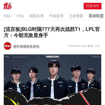
打开APP
英雄联盟
NBA
CBA
国际足球
中国足球
王者荣耀
[流言板]BLG时隔777天再次战胜T1，LPL官
方：今朝克敌显身手
虎扑游戏电竞资讯
2026-07-04 18:43
来源：
LPL