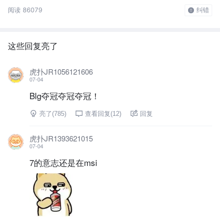
阅读 86079
纠错
这些回复亮了
虎扑JR1056121606
07-04
Blg夺冠夺冠夺冠！
亮了(
785
)
查看回复(
12
)
回复
虎扑JR1393621015
07-04
7的意志还是在msi