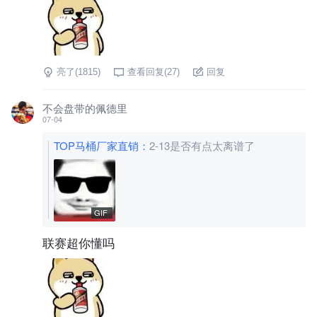
亮了(
1815
)
查看回复(
27
)
回复
不会盘带的佩德里
07-04
TOP马桶厂家直销
：
2-13是否有点太离谱了
GIF
联赛超你懂吗