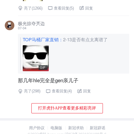
亮了(
1266
)
查看回复(
5
)
回复
极光掠夺兲边
07-04
TOP马桶厂家直销
：
2-13是否有点太离谱了
GIF
那几年hle完全是gen亲儿子
亮了(
298
)
查看回复(
4
)
回复
打开虎扑APP查看更多精彩亮评
用户协议
电脑版
新冠求助
新冠辟谣