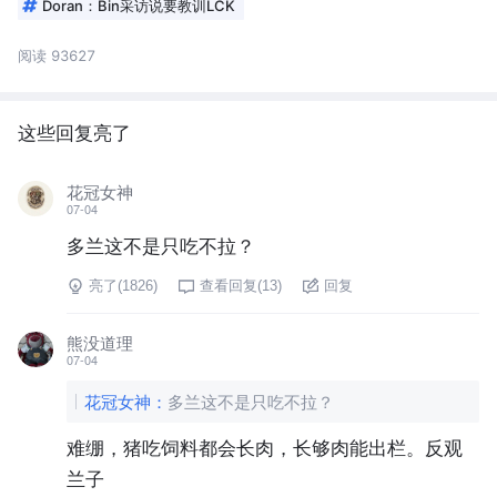
Doran：Bin采访说要教训LCK
阅读 93627
这些回复亮了
花冠女神
07-04
多兰这不是只吃不拉？
亮了(
1826
)
查看回复(
13
)
回复
熊没道理
07-04
花冠女神
：
多兰这不是只吃不拉？
难绷，猪吃饲料都会长肉，长够肉能出栏。反观
兰子