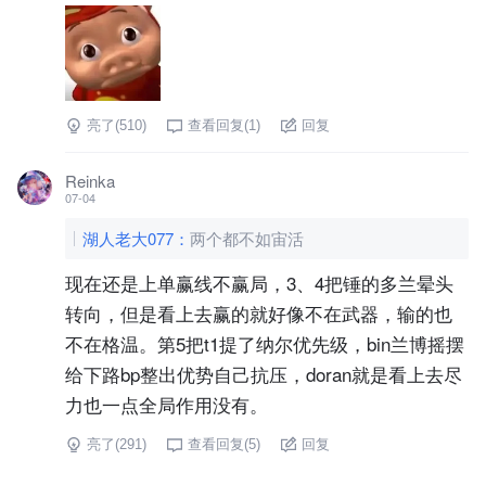
亮了(
510
)
查看回复(
1
)
回复
Reinka
07-04
湖人老大077
：
两个都不如宙活
现在还是上单赢线不赢局，3、4把锤的多兰晕头
转向，但是看上去赢的就好像不在武器，输的也
不在格温。第5把t1提了纳尔优先级，bin兰博摇摆
给下路bp整出优势自己抗压，doran就是看上去尽
力也一点全局作用没有。
亮了(
291
)
查看回复(
5
)
回复