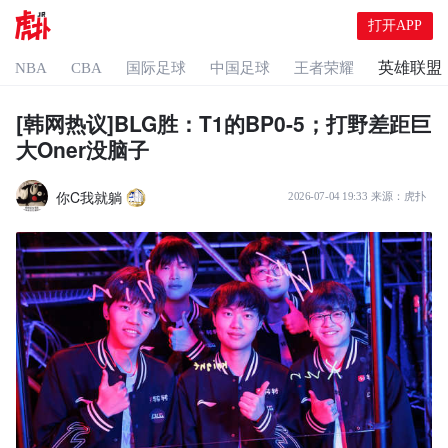
打开APP
英雄联盟
NBA
CBA
国际足球
中国足球
王者荣耀
[韩网热议]BLG胜：T1的BP0-5；打野差距巨
大Oner没脑子
你C我就躺
2026-07-04 19:33
来源：
虎扑