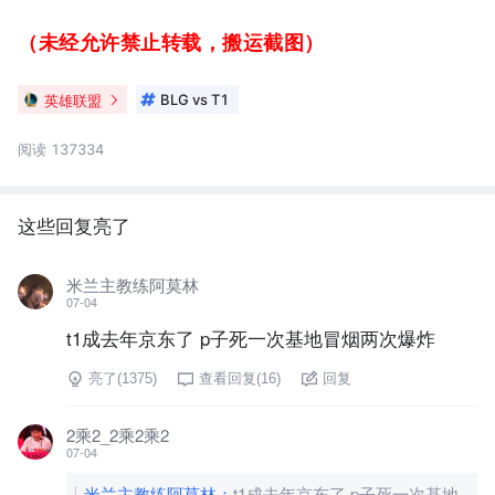
（未经允许禁止转载，搬运截图）
英雄联盟
BLG vs T1
阅读 137334
这些回复亮了
米兰主教练阿莫林
07-04
t1成去年京东了 p子死一次基地冒烟两次爆炸
亮了(
1375
)
查看回复(
16
)
回复
2乘2_2乘2乘2
07-04
米兰主教练阿莫林
：
t1成去年京东了 p子死一次基地