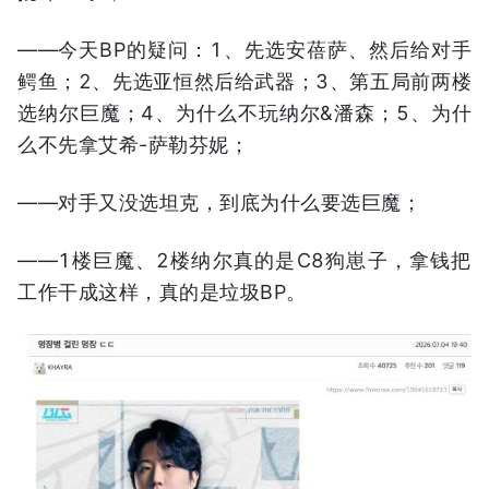
——今天BP的疑问：1、先选安蓓萨、然后给对手
鳄鱼；2、先选亚恒然后给武器；3、第五局前两楼
选纳尔巨魔；4、为什么不玩纳尔&潘森；5、为什
么不先拿艾希-萨勒芬妮；
——对手又没选坦克，到底为什么要选巨魔；
——1楼巨魔、2楼纳尔真的是C8狗崽子，拿钱把
工作干成这样，真的是垃圾BP。