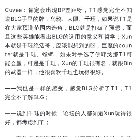
Cuvee：肯定会出现BP差距呀，T1感觉完全不知
道BLG手里的牌，乌鸦、大眼、千珏，如果说T1是
在大家预测范围内选角，BLG就是打破了预想，而
且这些英雄能看出BLG的选用的意义和哲学；Xun
本就是千珏绝活哥，应该能想到的呀，巨魔的coun
ter就是千珏、螳螂，如果对手选了佛耶戈那T1可
能会赢，可是是千珏，Xun的千珏很有名，就跟Bin
的武器一样，他很喜欢千珏也玩得很好。
——我也是一样的感受，感觉BLG分析了T1，T1
完全不了解BLG；
——说到千珏的时候，论坛的人都知道Xun玩得很
好，都考虑到了；