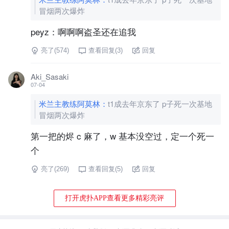
冒烟两次爆炸
peyz：啊啊啊盗圣还在追我
亮了(
574
)
查看回复(
3
)
回复
Aki_Sasaki
07-04
米兰主教练阿莫林
：
t1成去年京东了 p子死一次基地
冒烟两次爆炸
第一把的烬 c 麻了，w 基本没空过，定一个死一
个
亮了(
269
)
查看回复(
5
)
回复
打开虎扑APP查看更多精彩亮评