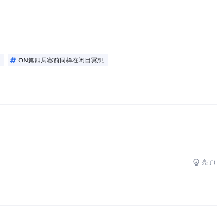
ON第四局赛前同样在闭目冥想
亮了(