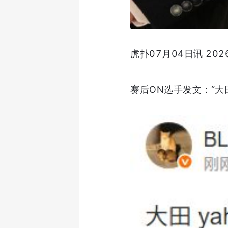
虎扑07月04日讯 202
赛后ON选手发文：“大田