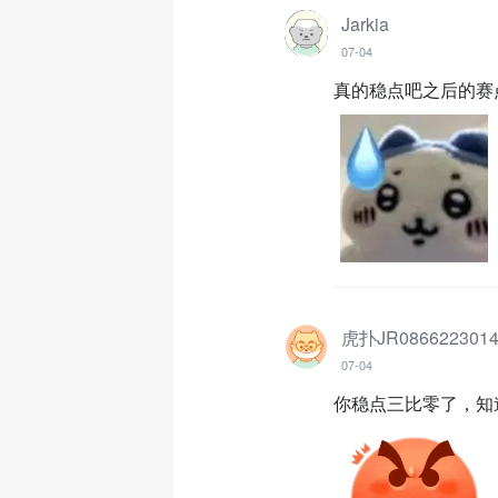
Jarkia
07-04
真的稳点吧之后的赛
虎扑JR086622301
07-04
你稳点三比零了，知