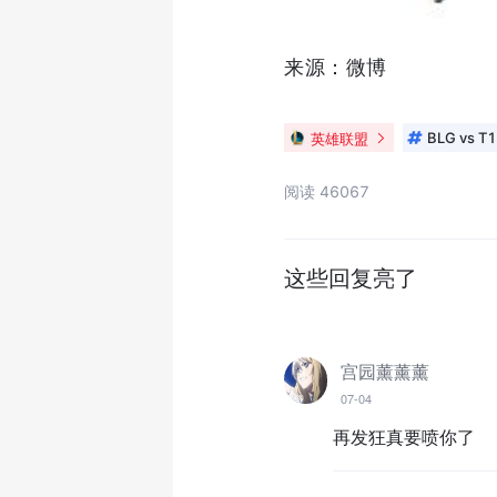
来源：微博
英雄联盟
BLG vs T1
阅读 46067
这些回复亮了
宫园薰薰薰
07-04
再发狂真要喷你了