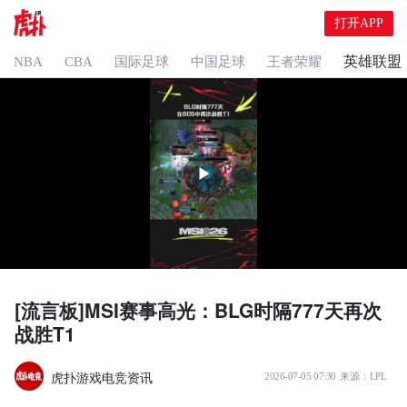
打开APP
英雄联盟
NBA
CBA
国际足球
中国足球
王者荣耀
[流言板]MSI赛事高光：BLG时隔777天再次
战胜T1
虎扑游戏电竞资讯
2026-07-05 07:30
来源：
LPL