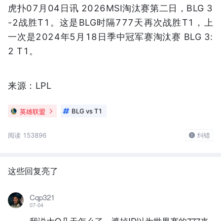
虎扑07月04日讯 2026MSI淘汰赛第二日，BLG 3
-2战胜T1。这是BLG时隔777天再次战胜T1，上
一次是2024年5月18日季中冠军赛淘汰赛 BLG 3:
2 T1。
来源：LPL
英雄联盟
BLG vs T1
阅读 153896
纠错
这些回复亮了
Cqp321
07-04
我说大O几天怎么了，遮掉ID以为世界赛的777来