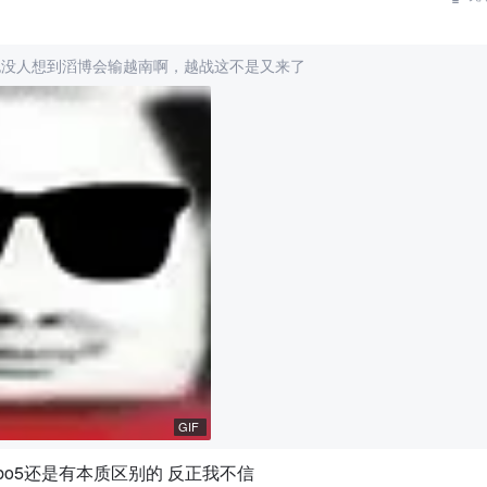
也没人想到滔博会输越南啊，越战这不是又来了
GIF
和bo5还是有本质区别的 反正我不信