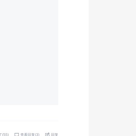
了(
55
)
查看回复(
3
)
回复