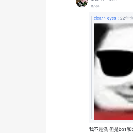
07-04
clear丶eyes
：
22年
我不是洗 但是bo1