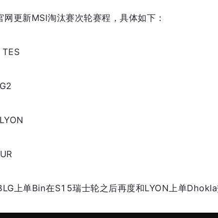
OL官网更新MSI淘汰赛次轮赛程，具体如下：
 TES
G2
LYON
UR
G上单Bin在S15瑞士轮之后再度和LYON上单Dhokl