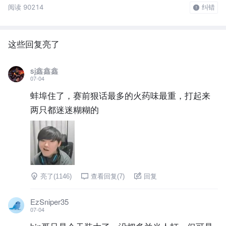
阅读 90214
纠错
这些回复亮了
sj鑫鑫鑫
07-04
蚌埠住了，赛前狠话最多的火药味最重，打起来
两只都迷迷糊糊的
亮了(
1146
)
查看回复(
7
)
回复
EzSniper35
07-04