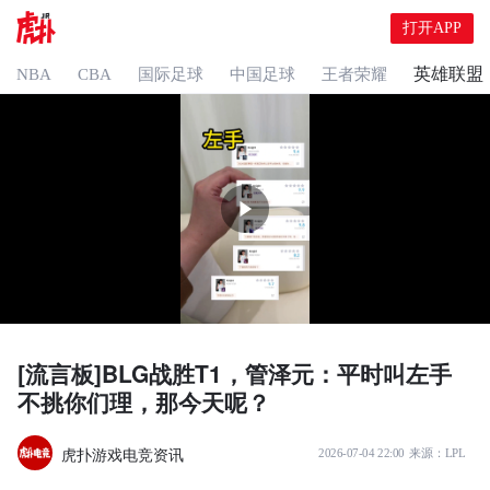
打开APP
英雄联盟
NBA
CBA
国际足球
中国足球
王者荣耀
[流言板]BLG战胜T1，管泽元：平时叫左手
不挑你们理，那今天呢？
虎扑游戏电竞资讯
2026-07-04 22:00
来源：
LPL