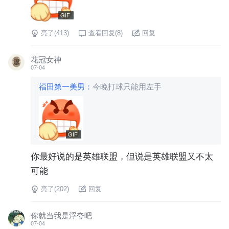
GIF
亮了(
413
)
查看回复(
8
)
回复
花冠女神
07-04
福田第一美男
：
今晚打球只能用左手
GIF
你最好说的是英雄联盟，但说是英雄联盟又不太
可能
亮了(
202
)
回复
你就当我是浮夸吧
07-04