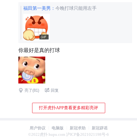
福田第一美男
：
今晚打球只能用左手
GIF
你最好是真的打球
亮了(
81
)
回复
打开虎扑APP查看更多精彩亮评
用户协议
电脑版
新冠求助
新冠辟谣
©2022虎扑 hupu.com 沪ICP备2021021198号-6