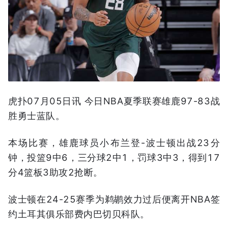
虎扑07月05日讯 今日NBA夏季联赛雄鹿97-83战
胜勇士蓝队。
本场比赛，雄鹿球员小布兰登-波士顿出战23分
钟，投篮9中6，三分球2中1，罚球3中3，得到17
分4篮板3助攻2抢断。
波士顿在24-25赛季为鹈鹕效力过后便离开NBA签
约土耳其俱乐部费内巴切贝科队。