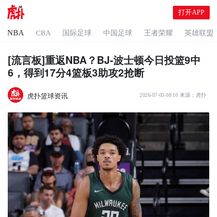
打开APP
NBA
CBA
国际足球
中国足球
王者荣耀
英雄联盟
[流言板]重返NBA？BJ-波士顿今日投篮9中
6，得到17分4篮板3助攻2抢断
虎扑篮球资讯
2026-07-05 08:10
来源：
虎扑