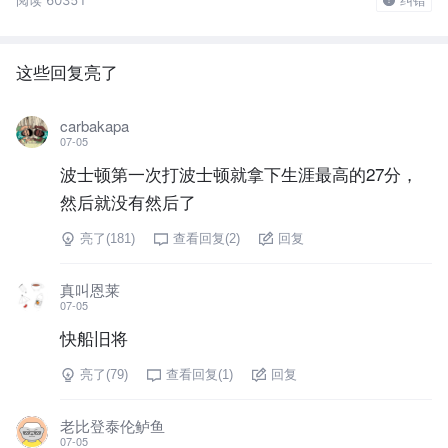
这些回复亮了
carbakapa
07-05
波士顿第一次打波士顿就拿下生涯最高的27分，
然后就没有然后了
亮了(
181
)
查看回复(
2
)
回复
真叫恩莱
07-05
快船旧将
亮了(
79
)
查看回复(
1
)
回复
老比登泰伦鲈鱼
07-05