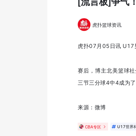
[流言板]争
虎扑篮球资讯
虎扑07月05日讯 U
赛后，博主北美篮球社
三节三分球4中4成为
来源：微博
CBA专区
U17世界