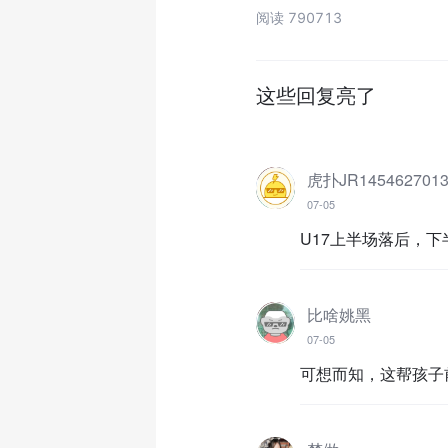
阅读 790713
这些回复亮了
虎扑JR145462701
07-05
U17上半场落后，
比啥姚黑
07-05
可想而知，这帮孩子