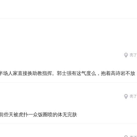
3
亮了
下半场人家直接换助教指挥。郭士强有这气度么，抱着高诗岩不放
亮了
前些天被虎扑一众饭圈喷的体无完肤