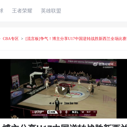
球
王者荣耀
英雄联盟
>
CBA专区
>
[流言板]争气！博主分享U17中国逆转战胜新西兰全场比