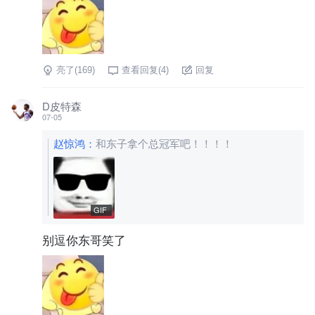
亮了(
169
)
查看回复(
4
)
回复
D皮特森
07-05
赵惊鸿
：
和东子拿个总冠军吧！！！！
GIF
别逗你东哥笑了