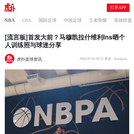
打开APP
NBA
CBA
国际足球
中国足球
王者荣耀
英雄联盟
[流言板]首发大前？马穆凯拉什维利Ins晒个
人训练照与球迷分享
虎扑篮球资讯
2026-07-05 08:33
来源：
Instagram