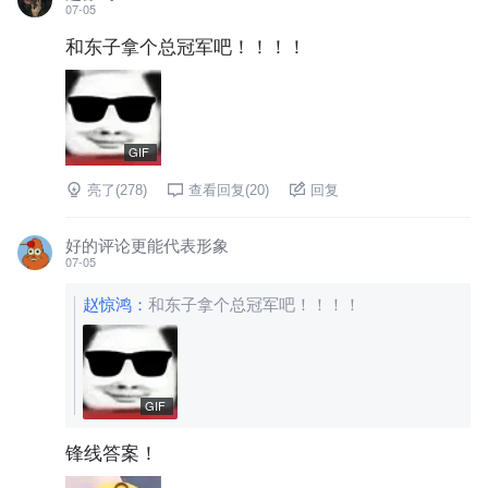
07-05
和东子拿个总冠军吧！！！！
GIF
亮了(
278
)
查看回复(
20
)
回复
好的评论更能代表形象
07-05
赵惊鸿
：
和东子拿个总冠军吧！！！！
GIF
锋线答案！