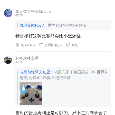
是人类之光吗就battle
07-05
玫瑰花园Roy7
：
世界赛场特雷杨不好使
特雷杨打这种比赛只会比小黑还猛
亮了(
265
)
查看回复(
3
)
回复
好喜欢林土啊
07-05
老鹰前锋阿夫迪亚
：
依旧忘不了美国男篮19年世界杯
选普拉姆利和怀特 不选特雷杨
当时的普拉姆利还是可以的。只不过后来学会了