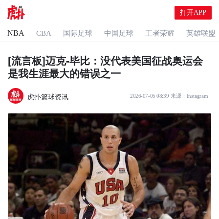
打开APP
NBA
CBA
国际足球
中国足球
王者荣耀
英雄联盟
[流言板]迈克-毕比：没代表美国征战奥运会
是我生涯最大的错误之一
虎扑篮球资讯
2026-07-05 08:39
来源：
Instagram