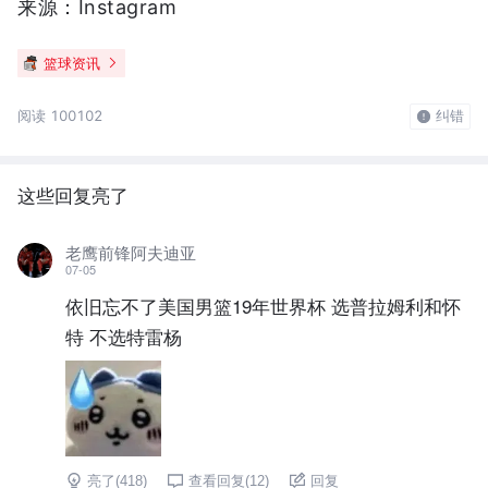
来源：Instagram
篮球资讯
阅读 100102
纠错
这些回复亮了
老鹰前锋阿夫迪亚
07-05
依旧忘不了美国男篮19年世界杯 选普拉姆利和怀
特 不选特雷杨
亮了(
418
)
查看回复(
12
)
回复