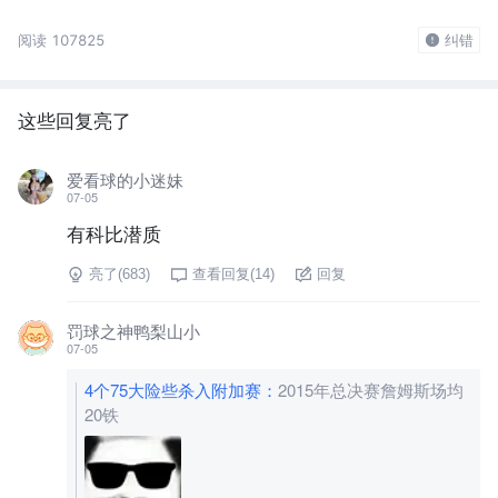
阅读 107825
纠错
这些回复亮了
爱看球的小迷妹
07-05
有科比潜质
亮了(
683
)
查看回复(
14
)
回复
罚球之神鸭梨山小
07-05
4个75大险些杀入附加赛
：
2015年总决赛詹姆斯场均
20铁