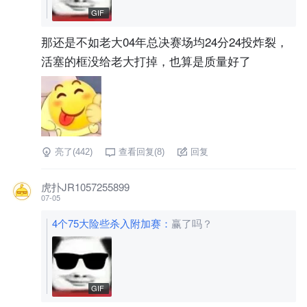
GIF
那还是不如老大04年总决赛场均24分24投炸裂，
活塞的框没给老大打掉，也算是质量好了
亮了(
442
)
查看回复(
8
)
回复
虎扑JR1057255899
07-05
4个75大险些杀入附加赛
：
赢了吗？
GIF