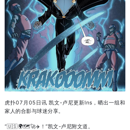
虎扑07月05日讯 凯文-卢尼更新Ins，晒出一组和
家人的合影与球迷分享。
“🇺🇸🌍🗺️🚀✈️！”凯文-卢尼附文道。