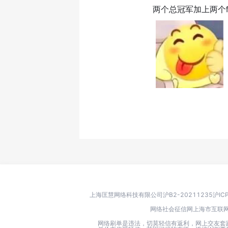
两个总冠军加上两个f
上海匡慧网络科技有限公司
沪B2-20211235
沪IC
网络社会征信网
上海市互联
网络刷单是违法，切莫轻信有返利，网上交友套