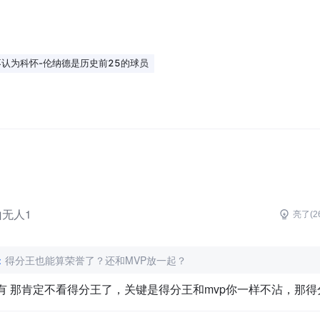
认为科怀-伦纳德是历史前25的球员
无人1
亮了(
2
：
得分王也能算荣誉了？还和MVP放一起？
都有 那肯定不看得分王了，关键是得分王和mvp你一样不沾，那