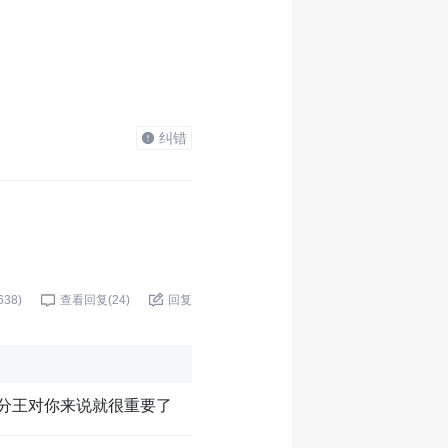
纠错
638
)
查看回复(
24
)
回复
得分王对你来说就很重要了