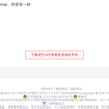
mvp，和登哥一样
下载虎扑APP查看更多精彩亮评
虎扑APP
服务协议
隐私协议
P备2021021198号-6
沪网文【2021】3297-269号
证照中心
Copyright © 2021
沪公网安备 31010902002561号
警务室
网违法和不良信息举报中心
中国互联网违法和不良信息举报中心
虎扑举报电话：021-666
上海网警提示：
路多，卖惨要钱需当心，电子红包莫轻点，个人信息勿填写，仿冒客服来行骗，官方