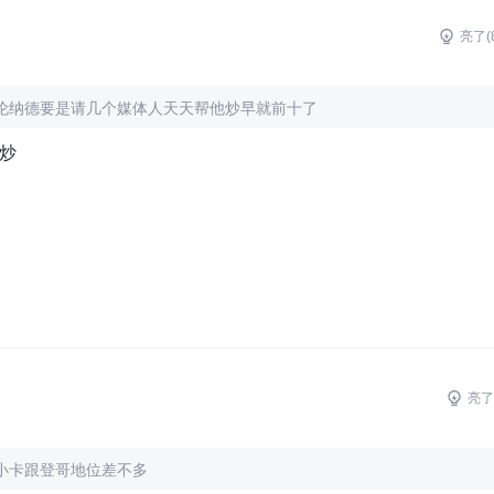
亮了(
伦纳德要是请几个媒体人天天帮他炒早就前十了
么炒
亮了
小卡跟登哥地位差不多