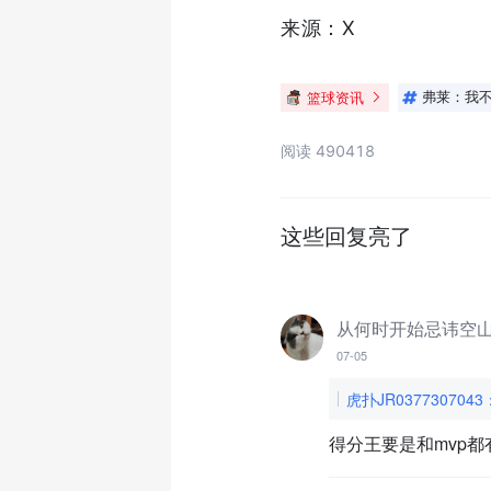
来源：X
篮球资讯
弗莱：我不
阅读 490418
这些回复亮了
从何时开始忌讳空山
07-05
虎扑JR0377307043
得分王要是和mvp