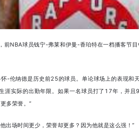
日，前NBA球员钱宁-弗莱和伊曼-香珀特在一档播客节
科怀-伦纳德是历史前25的球员。单论球场上的表现和
生涯实际的出勤年限。如果一名球员打了17年，并且
更多荣誉。”
么他出场时间更少，荣誉却更多？因为他就是这么强！”