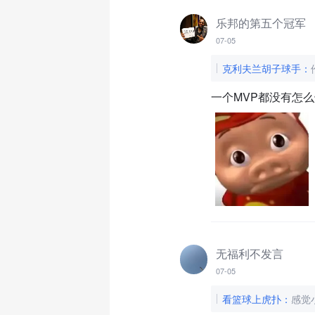
乐邦的第五个冠军
07-05
克利夫兰胡子球手
：
一个MVP都没有怎
无福利不发言
07-05
看篮球上虎扑
：
感觉