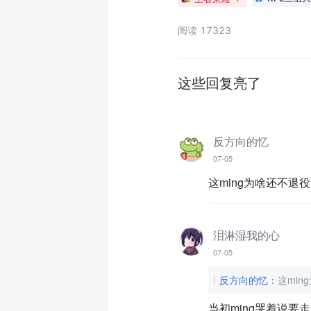
阅读 17323
这些回复亮了
反方向的忆
07-05
这ming为啥还不退
泪淋湿我的心
07-05
反方向的忆
：
这mi
当初ming哭着说要