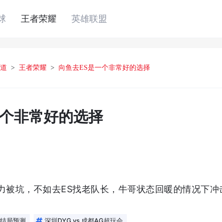
球
王者荣耀
英雄联盟
道
>
王者荣耀
>
向鱼去ES是一个非常好的选择
一个非常好的选择
尽力被坑，不如去ES找老队长，牛哥状态回暖的情况下冲
大结局预测
深圳DYG vs 成都AG超玩会