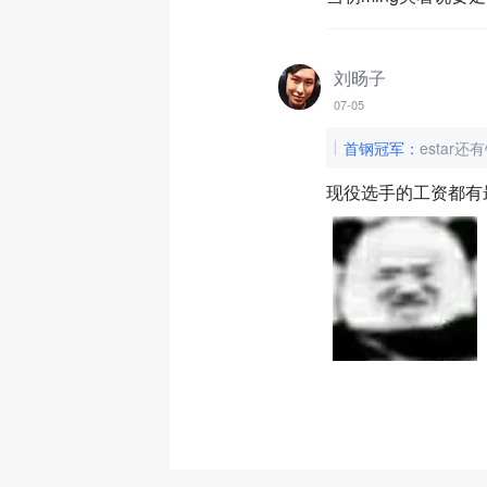
刘旸子
07-05
首钢冠军
：
esta
现役选手的工资都有