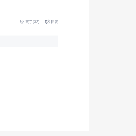
亮了(
32
)
回复