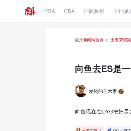
NBA
CBA
国际足球
中国足
虎扑新闻网首页
>
王者荣耀频
向鱼去ES是
发烧的艺术家
向鱼现在在DYG把把
王者荣耀
KPL三组