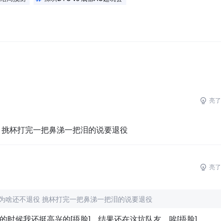
亮了
役 挑杯打完一把鼻涕一把泪的说要退役
亮了
ng为啥还不退役 挑杯打完一把鼻涕一把泪的说要退役
走的时候我还挺高兴的[捂脸]，结果还在这坑队友，唉[捂脸]