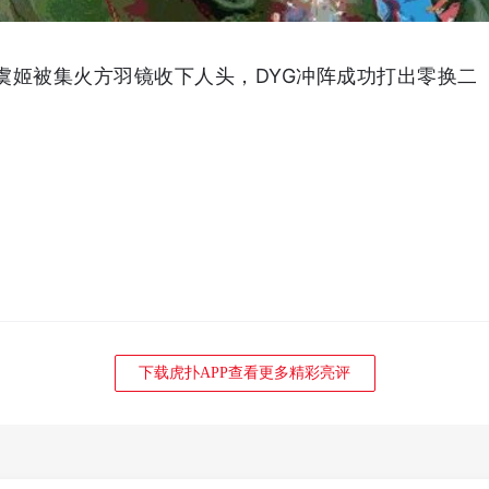
诺虞姬被集火方羽镜收下人头，DYG冲阵成功打出零换二
下载虎扑APP查看更多精彩亮评