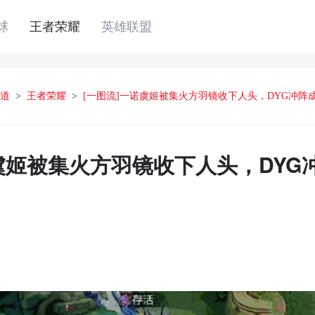
球
王者荣耀
英雄联盟
道
>
王者荣耀
>
[一图流]一诺虞姬被集火方羽镜收下人头，DYG冲阵
诺虞姬被集火方羽镜收下人头，DYG