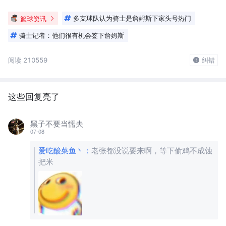
篮球资讯
多支球队认为骑士是詹姆斯下家头号热门
骑士记者：他们很有机会签下詹姆斯
阅读 210559
纠错
这些回复亮了
黑子不要当懦夫
07-08
爱吃酸菜鱼丶
：
老张都没说要来啊，等下偷鸡不成蚀
把米