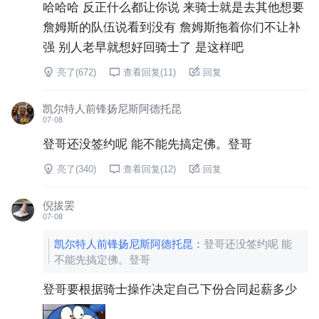
哈哈哈 反正什么都让你说 来骑士就是去其他想要
詹姆斯的队伍说看到没有 詹姆斯拖着你们不让补
强 别人老早就想好回骑士了 是这样吧
亮了(
672
)
查看回复(
11
)
回复
凯尔特人前锋扬尼斯阿德托昆
07-08
登哥还没签约呢 能不能先搞定佛。登哥
亮了(
340
)
查看回复(
12
)
回复
倪拔罢
07-08
凯尔特人前锋扬尼斯阿德托昆
：
登哥还没签约呢 能
不能先搞定佛。登哥
登哥要根据骑士操作决定自己下份合同起薪多少