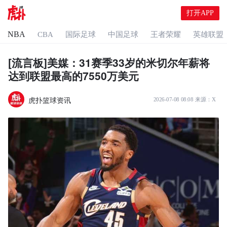
打开APP
NBA
CBA
国际足球
中国足球
王者荣耀
英雄联盟
[流言板]美媒：31赛季33岁的米切尔年薪将
达到联盟最高的7550万美元
虎扑篮球资讯
2026-07-08 08:08
来源：
X