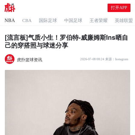
打开APP
NBA
CBA
国际足球
中国足球
王者荣耀
英雄联盟
[流言板]气质小生！罗伯特-威廉姆斯Ins晒自
己的穿搭照与球迷分享
虎扑篮球资讯
2026-07-08 08:24
来源：
Instagram