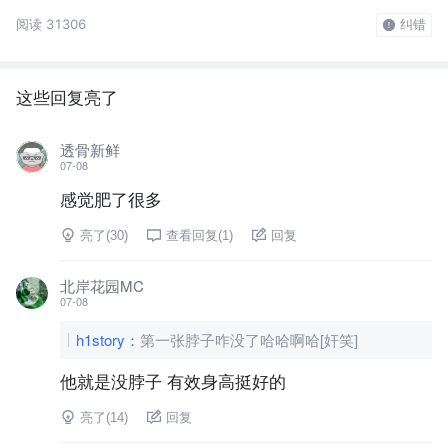
阅读 31306
纠错
这些回复亮了
透骨新鲜
07-08
感觉肥了很多
亮了(
30
)
查看回复(
1
)
回复
北岸花园MC
07-08
h1story
：
第一张脖子咋没了哈哈啊哈[奸笑]
他就是没脖子 有效身高挺好的
亮了(
14
)
回复