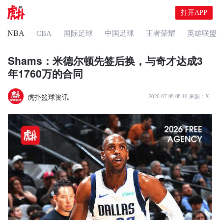
打开APP
NBA
CBA
国际足球
中国足球
王者荣耀
英雄联盟
Shams：米德尔顿先签后换，与奇才达成3
年1760万的合同
虎扑篮球资讯
2026-07-08 08:40
来源：
X