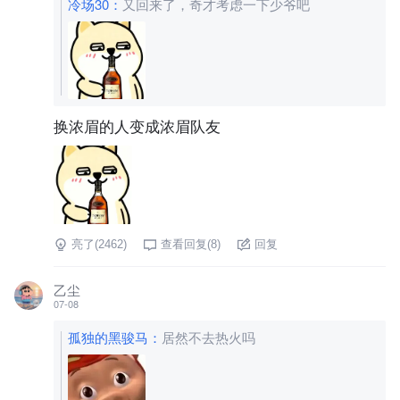
冷场30
：
又回来了，奇才考虑一下少爷吧
换浓眉的人变成浓眉队友
亮了(
2462
)
查看回复(
8
)
回复
乙尘
07-08
孤独的黑骏马
：
居然不去热火吗