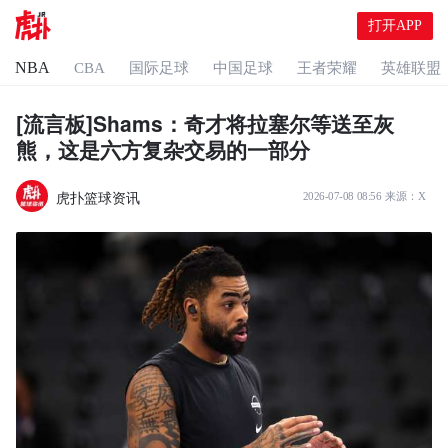
打开APP
NBA
CBA
国际足球
中国足球
王者荣耀
英雄联盟
[流言板]Shams：奇才将拉塞尔等送至灰
熊，这是六方复杂交易的一部分
虎扑篮球资讯
2026-07-08 08:56
来源：
X