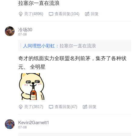
拉塞尔一直在流浪
亮了(
4896
)
查看回复(
104
)
回复
冷场30
07-08
人间理想小彩虹
：
拉塞尔一直在流浪
奇才的纸面实力全联盟名列前茅，集齐了各种状
元、 全明星
亮了(
3817
)
查看回复(
47
)
回复
Kevin2Garnett1
07-08