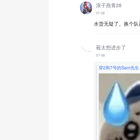
浪子燕青28
07-08
水货无疑了。换个队
莪太想进步了
07-08
穿2和7号的Sam先生