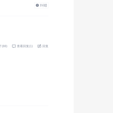
纠错
了(
88
)
查看回复(
1
)
回复