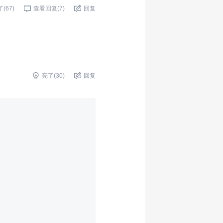
了(
67
)
查看回复(
7
)
回复
亮了(
30
)
回复