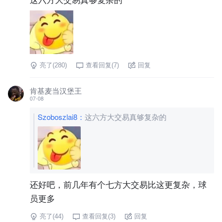
亮了(
280
)
查看回复(
7
)
回复
肯基麦当汉堡王
07-08
Szoboszlai8
：
这六方大交易真够复杂的
还好吧，前几年有个七方大交易比这更复杂，球
员更多
亮了(
44
)
查看回复(
3
)
回复