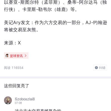
以赛亚-斯图尔特（孟菲斯）、桑蒂-阿尔达马（独
行侠）、卡里斯-勒韦尔（雄鹿）等。
美记Ary发文：作为六方交易的一部分，AJ-约翰逊
将被交易至灰熊。
来源：X
篮球资讯
阅读 116554
纠错
这些回复亮了
Szoboszlai8
07-08
这六方大交易真够复杂的