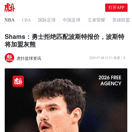
打开APP
NBA
CBA
国际足球
中国足球
王者荣耀
英雄联盟
Shams：勇士拒绝匹配波斯特报价，波斯特
将加盟灰熊
虎扑篮球资讯
2026-07-08 11:53
来源：
X