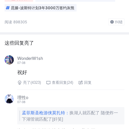
昆滕-波斯特计划3年3000万签约灰熊
阅读 898305
纠错
这些回复亮了
WonderW1sh
07-08
祝好
亮了(
4323
)
查看回复(
24
)
回复
理性o
07-08
孟菲斯圣枪游侠莫扎特
：
换湖人就匹配了 随便炸一
下湖管就匹配了[奸笑]