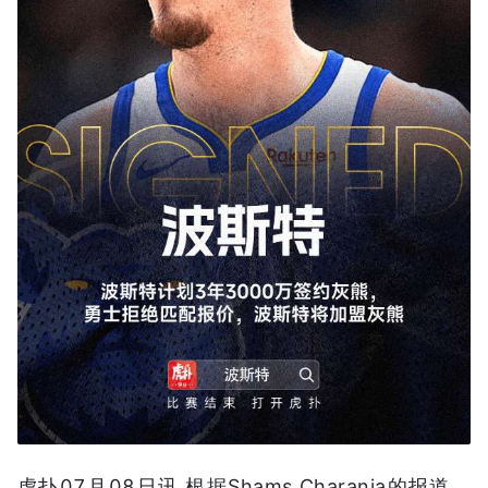
虎扑07月08日讯 根据Shams Charania的报道，