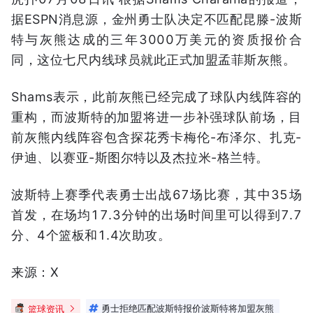
据ESPN消息源，金州勇士队决定不匹配昆滕-波斯
特与灰熊达成的三年3000万美元的资质报价合
同，这位七尺内线球员就此正式加盟孟菲斯灰熊。
Shams表示，此前灰熊已经完成了球队内线阵容的
重构，而波斯特的加盟将进一步补强球队前场，目
前灰熊内线阵容包含探花秀卡梅伦-布泽尔、扎克-
伊迪、以赛亚-斯图尔特以及杰拉米-格兰特。
波斯特上赛季代表勇士出战67场比赛，其中35场
首发，在场均17.3分钟的出场时间里可以得到7.7
分、4个篮板和1.4次助攻。
来源：X
篮球资讯
勇士拒绝匹配波斯特报价波斯特将加盟灰熊