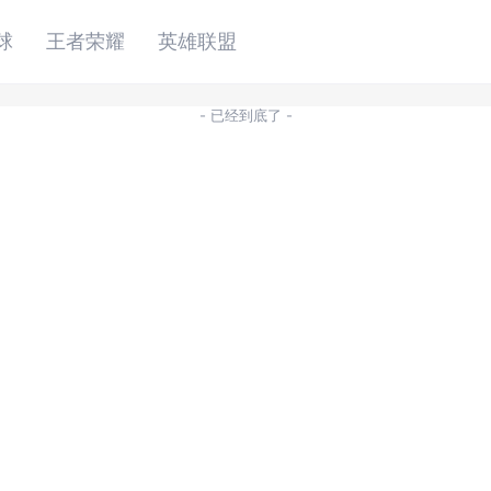
球
王者荣耀
英雄联盟
- 已经到底了 -