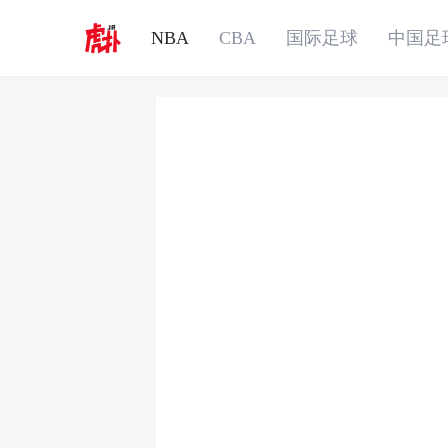
NBA
CBA
国际足球
中国足